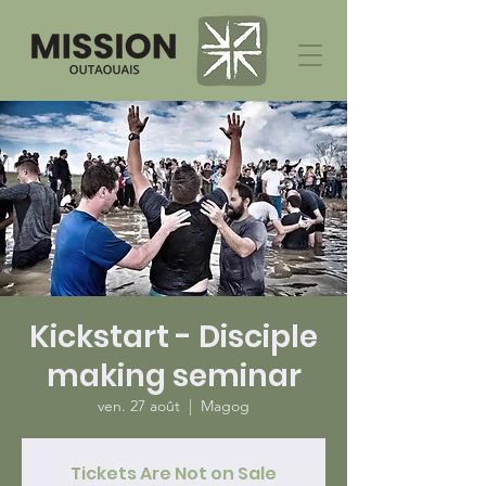
Kickstart - Disciple
making seminar
ven. 27 août
  |  
Magog
Tickets Are Not on Sale