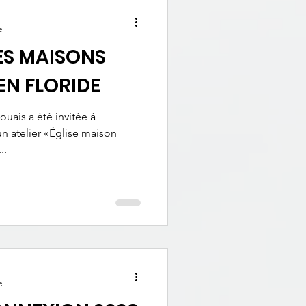
e
SES MAISONS
EN FLORIDE
uais a été invitée à
’un atelier «Église maison
..
e