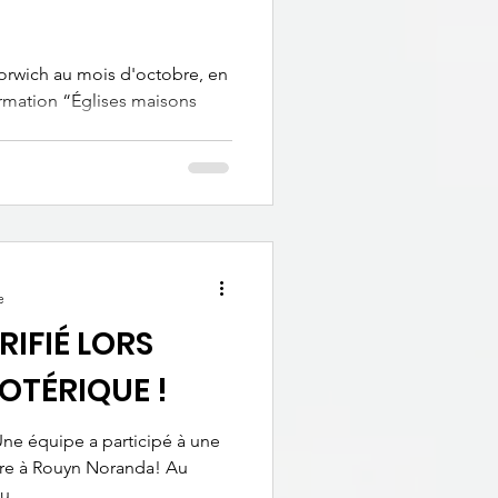
orwich au mois d'octobre, en
rmation “Églises maisons
e
RIFIÉ LORS
SOTÉRIQUE !
bre à Rouyn Noranda! Au
...