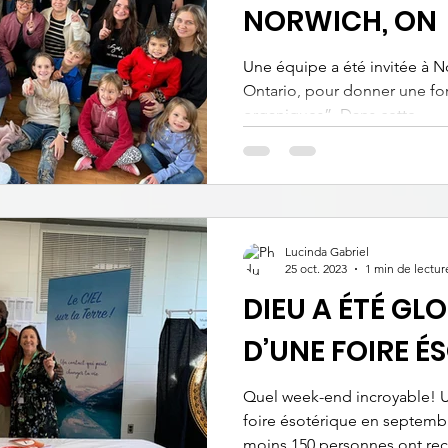
NORWICH, ON
Une équipe a été invitée à N
Ontario, pour donner une fo
organiques”. Dans cette...
Lucinda Gabriel
25 oct. 2023
1 min de lectur
DIEU A ÉTÉ GLO
D’UNE FOIRE É
Quel week-end incroyable! Une équipe a participé à une
foire ésotérique en septem
moins 150 personnes ont reçu