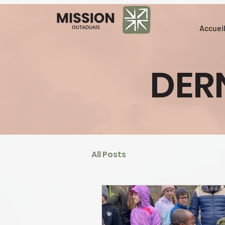
Accuei
DER
All Posts