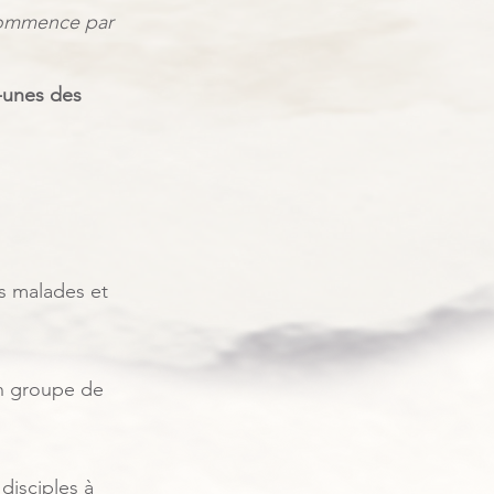
 commence par
-unes des
es malades et
n groupe de
disciples à