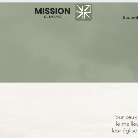
Accuei
Pour ceux
le meill
leur églis