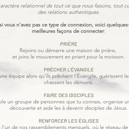
caractère relationnel de tout ce que nous faisons, tout
des relations authentiques.
si vous n'avez pas ce type de connexion, voici quelques
meilleures façons de connecter
:
PRIÈRE
Rejoins ou démarre une maison de prière,
et joins le mouvement en priant pour la moisson.
PRÊCHER L'ÉVANGILE
une équipe alors qu'ils prêchent l'Évangile, guérissent l
chassent les démons.
FAIRE DES DISCIPLES
le un groupe de personnes que tu connais, organise u
découverte et aide les à devenir disciples de Jésus.
RENFORCER LES ÉGLISES
s l'un de nos rassemblements mensuels, où le réseau de 