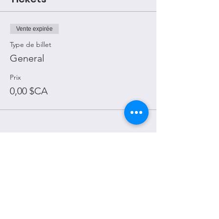
Vente expirée
Type de billet
General
Prix
0,00 $CA
Obtiens des mises à jour
mensuelles
Entre ton email ici