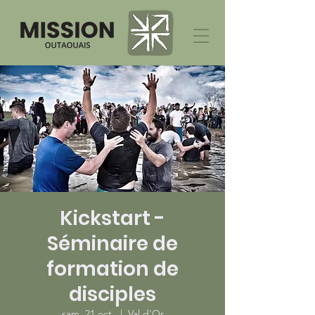
Kickstart -
Séminaire de
formation de
disciples
sam. 21 oct.
  |  
Val d'Or